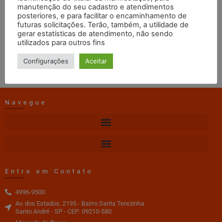
Dezembro
manutenção do seu cadastro e atendimentos
posteriores, e para facilitar o encaminhamento de
futuras solicitações. Terão, também, a utilidade de
gerar estatísticas de atendimento, não sendo
web master
13/11/2019
14:08
utilizados para outros fins
DOWNLOAD
Configurações
Aceitar
Navegue
Entre em Contato
4996-9500
Av. dos Estados, 2195 - Bairro Santa Terezinha
Santo André - SP - CEP: 09210-580