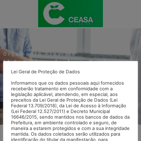
Orçamento Previsto
Veja toda a declaração do
Lei Geral de Proteção de Dados
Orçamento Previsto
Informamos que os dados pessoais aqui fornecidos
receberão tratamento em conformidade com a
legislação aplicável, atendendo, em especial, aos
Voltar para página Orçamento Previsto
preceitos da Lei Geral de Proteção de Dados (Lei
Federal 13.709/2018), da Lei de Acesso à Informação
(Lei Federal 12.527/2011) e Decreto Municipal
16646/2015, sendo mantidos nos bancos de dados da
Prefeitura, em ambiente controlado e seguro, de
maneira a estarem protegidos e com a sua integridade
mantida. Os dados coletados serão utilizados para
identificação do titular da manifestação, para