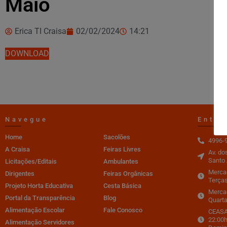
Maio
Erica TI Craisa
02/02/2024
14:21
DOWNLOAD
Navegue
Entre
Home
Sacolões
4996-
A Craisa
Feiras Livres
Av. do
Santo 
Licitações/Editais
Ambulantes
Mercad
Dirigentes
Feiras Orgânicas
Terças
Projeto Horta Educativa
Cesta Básica
Merca
Portal da Transparência
Blog
Quarta
Alimentação Escolar
Fale Conosco
CEASA 
22:00h
Alimentação Servidores