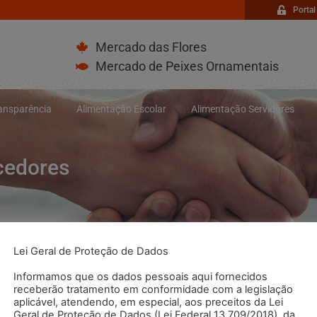
Portal
Mercado das Flores
Mercado de Peixes Ornamentais
ransparência
Alimentação Escolar
Alimentação Servidores
cedores
Lei Geral de Proteção de Dados
Informamos que os dados pessoais aqui fornecidos
receberão tratamento em conformidade com a legislação
aplicável, atendendo, em especial, aos preceitos da Lei
Geral de Proteção de Dados (Lei Federal 13.709/2018), da