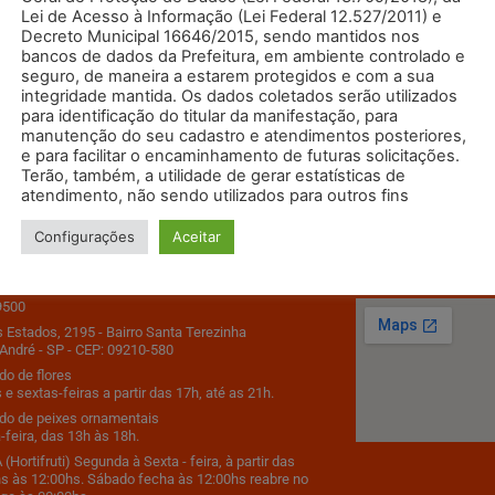
Lei de Acesso à Informação (Lei Federal 12.527/2011) e
Decreto Municipal 16646/2015, sendo mantidos nos
bancos de dados da Prefeitura, em ambiente controlado e
seguro, de maneira a estarem protegidos e com a sua
integridade mantida. Os dados coletados serão utilizados
para identificação do titular da manifestação, para
manutenção do seu cadastro e atendimentos posteriores,
e para facilitar o encaminhamento de futuras solicitações.
Terão, também, a utilidade de gerar estatísticas de
atendimento, não sendo utilizados para outros fins
Configurações
Aceitar
 em Contato
Como Chega
9500
s Estados, 2195 - Bairro Santa Terezinha
André - SP - CEP: 09210-580
o de flores
 e sextas-feiras a partir das 17h, até as 21h.
do de peixes ornamentais
-feira, das 13h às 18h.
(Hortifruti) Segunda à Sexta - feira, à partir das
s às 12:00hs. Sábado fecha às 12:00hs reabre no