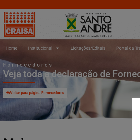
Home
Institucional
Licitações/Editais
Portal da T
Fornecedores
Veja toda a declaração de Forne
Voltar para página Fornecedores