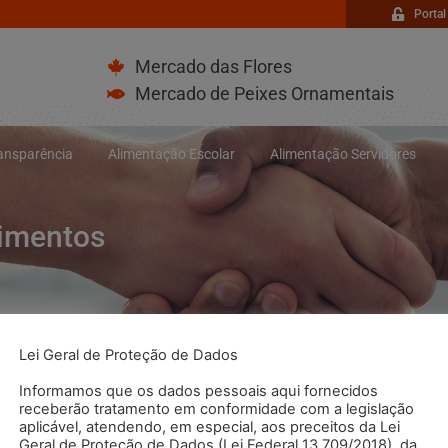
Portal
Mercado das Flores
Mercado de Peixes Ornamentais
ransparência
Alimentação Escolar
Alimentação Servidores
bimentos
Lei Geral de Proteção de Dados
Informamos que os dados pessoais aqui fornecidos
receberão tratamento em conformidade com a legislação
aplicável, atendendo, em especial, aos preceitos da Lei
Geral de Proteção de Dados (Lei Federal 13.709/2018), da