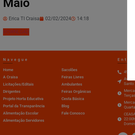
Maio
Erica TI Craisa
02/02/2024
14:18
DOWNLOAD
Navegue
Entre
Home
Sacolões
4996-
A Craisa
Feiras Livres
Av. do
Santo 
Licitações/Editais
Ambulantes
Mercad
Dirigentes
Feiras Orgânicas
Terças
Projeto Horta Educativa
Cesta Básica
Merca
Portal da Transparência
Blog
Quarta
Alimentação Escolar
Fale Conosco
CEASA 
22:00h
Alimentação Servidores
Domin