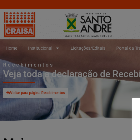
Home
Institucional
Licitações/Editais
Portal da T
Recebimentos
Veja toda a declaração de Rece
Voltar para página Recebimentos