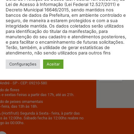
Lei de Acesso à Informação (Lei Federal 12.527/2011) e
Decreto Municipal 16646/2015, sendo mantidos nos
bancos de dados da Prefeitura, em ambiente controlado e
seguro, de maneira a estarem protegidos e com a sua
integridade mantida. Os dados coletados serão utilizados
para identificação do titular da manifestação, para
manutenção do seu cadastro e atendimentos posteriores,
e para facilitar o encaminhamento de futuras solicitações.
Terão, também, a utilidade de gerar estatísticas de
atendimento, não sendo utilizados para outros fins
 em Contato
Como Chega
Configurações
Aceitar
9500
s Estados, 2195 - Bairro Santa Terezinha
André - SP - CEP: 09210-580
o de flores
 e sextas-feiras a partir das 17h, até as 21h.
do de peixes ornamentais
-feira, das 13h às 18h.
(Hortifruti) Segunda à Sexta - feira, à partir das
s às 12:00hs. Sábado fecha às 12:00hs reabre no
go às 00:00hs.