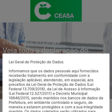
Orçamento Previsto
Veja toda a declaração do
Orçamento Previsto
Lei Geral de Proteção de Dados
Informamos que os dados pessoais aqui fornecidos
receberão tratamento em conformidade com a
Voltar para página Orçamento Previsto
legislação aplicável, atendendo, em especial, aos
preceitos da Lei Geral de Proteção de Dados (Lei
Federal 13.709/2018), da Lei de Acesso à Informação
(Lei Federal 12.527/2011) e Decreto Municipal
16646/2015, sendo mantidos nos bancos de dados da
Prefeitura, em ambiente controlado e seguro, de
maneira a estarem protegidos e com a sua integridade
mantida. Os dados coletados serão utilizados para