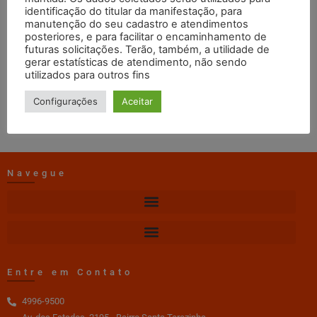
Julho
identificação do titular da manifestação, para
manutenção do seu cadastro e atendimentos
posteriores, e para facilitar o encaminhamento de
futuras solicitações. Terão, também, a utilidade de
Erica TI Craisa
02/02/2024
12:05
gerar estatísticas de atendimento, não sendo
utilizados para outros fins
DOWNLOAD
Configurações
Aceitar
Navegue
Entre em Contato
4996-9500