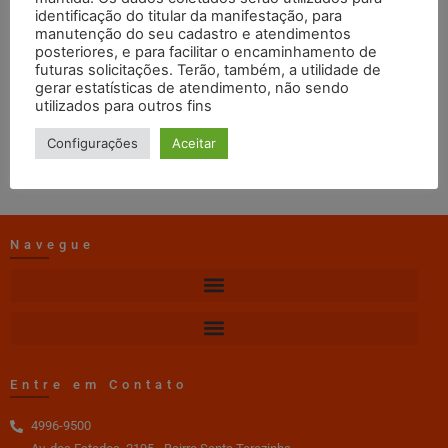
Janeiro
identificação do titular da manifestação, para
manutenção do seu cadastro e atendimentos
posteriores, e para facilitar o encaminhamento de
futuras solicitações. Terão, também, a utilidade de
web master
18/12/2025
01:22
gerar estatísticas de atendimento, não sendo
utilizados para outros fins
DOWNLOAD
Configurações
Aceitar
Navegue
Entre em Contato
4996-9500