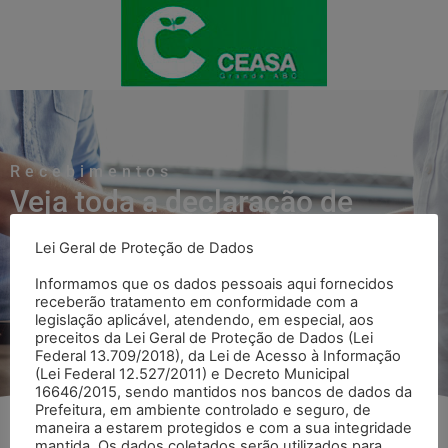
Recebimentos
Veja toda a declaração de
Recebimentos
Lei Geral de Proteção de Dados
Informamos que os dados pessoais aqui fornecidos
receberão tratamento em conformidade com a
Voltar para página Recebimentos
legislação aplicável, atendendo, em especial, aos
preceitos da Lei Geral de Proteção de Dados (Lei
Federal 13.709/2018), da Lei de Acesso à Informação
(Lei Federal 12.527/2011) e Decreto Municipal
16646/2015, sendo mantidos nos bancos de dados da
Prefeitura, em ambiente controlado e seguro, de
maneira a estarem protegidos e com a sua integridade
mantida. Os dados coletados serão utilizados para