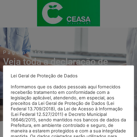
Pagamentos
Veja toda a declaração de
Pagamentos
Lei Geral de Proteção de Dados
Informamos que os dados pessoais aqui fornecidos
receberão tratamento em conformidade com a
Voltar para página Pagamentos
legislação aplicável, atendendo, em especial, aos
preceitos da Lei Geral de Proteção de Dados (Lei
Federal 13.709/2018), da Lei de Acesso à Informação
(Lei Federal 12.527/2011) e Decreto Municipal
16646/2015, sendo mantidos nos bancos de dados da
Prefeitura, em ambiente controlado e seguro, de
maneira a estarem protegidos e com a sua integridade
mantida. Os dados coletados serão utilizados para