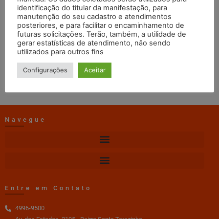
Junho
identificação do titular da manifestação, para
manutenção do seu cadastro e atendimentos
posteriores, e para facilitar o encaminhamento de
futuras solicitações. Terão, também, a utilidade de
web master
26/12/2022
13:42
gerar estatísticas de atendimento, não sendo
utilizados para outros fins
DOWNLOAD
Configurações
Aceitar
Navegue
Entre em Contato
4996-9500