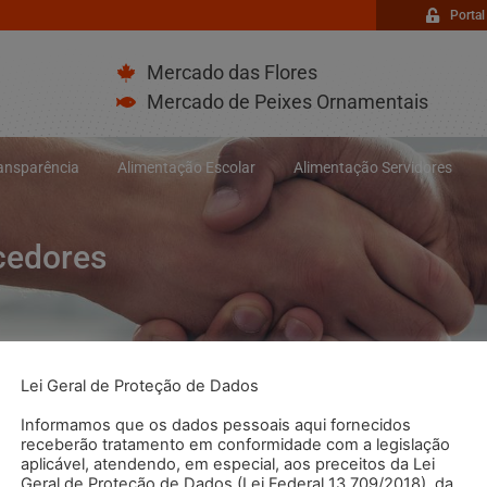
Portal
Mercado das Flores
Mercado de Peixes Ornamentais
ransparência
Alimentação Escolar
Alimentação Servidores
cedores
Lei Geral de Proteção de Dados
Informamos que os dados pessoais aqui fornecidos
receberão tratamento em conformidade com a legislação
aplicável, atendendo, em especial, aos preceitos da Lei
Geral de Proteção de Dados (Lei Federal 13.709/2018), da