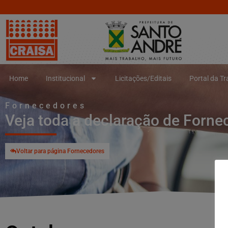
Home
Institucional
Licitações/Editais
Portal da T
Fornecedores
Veja toda a declaração de Forne
Voltar para página Fornecedores