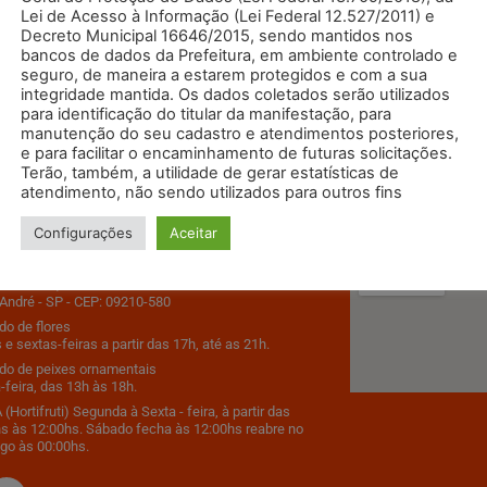
Lei de Acesso à Informação (Lei Federal 12.527/2011) e
Decreto Municipal 16646/2015, sendo mantidos nos
bancos de dados da Prefeitura, em ambiente controlado e
seguro, de maneira a estarem protegidos e com a sua
integridade mantida. Os dados coletados serão utilizados
para identificação do titular da manifestação, para
manutenção do seu cadastro e atendimentos posteriores,
e para facilitar o encaminhamento de futuras solicitações.
Terão, também, a utilidade de gerar estatísticas de
atendimento, não sendo utilizados para outros fins
 em Contato
Como Chega
Configurações
Aceitar
9500
s Estados, 2195 - Bairro Santa Terezinha
André - SP - CEP: 09210-580
o de flores
 e sextas-feiras a partir das 17h, até as 21h.
do de peixes ornamentais
-feira, das 13h às 18h.
(Hortifruti) Segunda à Sexta - feira, à partir das
s às 12:00hs. Sábado fecha às 12:00hs reabre no
go às 00:00hs.