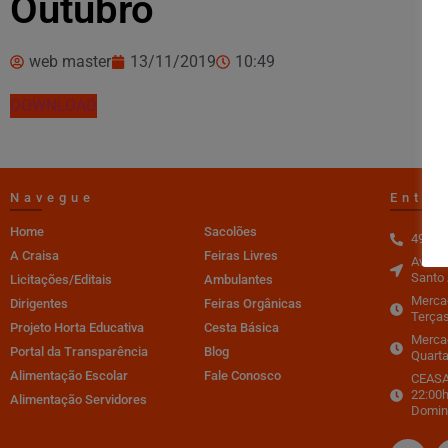
Outubro
web master
13/11/2019
10:49
DOWNLOAD
Navegue
Entre
Home
Sacolões
4996-
A Craisa
Feiras Livres
Av. do
Santo 
Licitações/Editais
Ambulantes
Mercad
Dirigentes
Feiras Orgânicas
Terças
Projeto Horta Educativa
Cesta Básica
Merca
Portal da Transparência
Blog
Quarta
Alimentação Escolar
Fale Conosco
CEASA 
22:00h
Alimentação Servidores
Domin