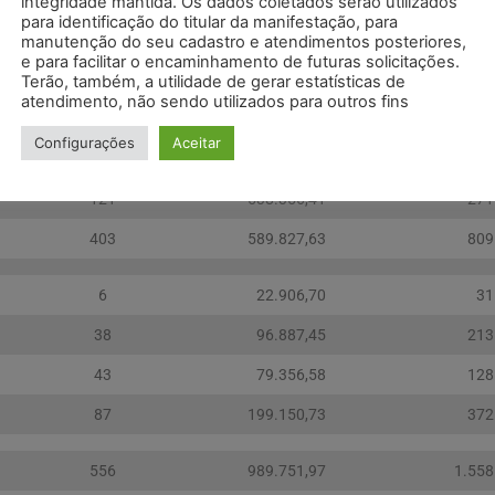
integridade mantida. Os dados coletados serão utilizados
para identificação do titular da manifestação, para
20
44.583,12
104
manutenção do seu cadastro e atendimentos posteriores,
e para facilitar o encaminhamento de futuras solicitações.
10
30.455,95
60
Terão, também, a utilidade de gerar estatísticas de
atendimento, não sendo utilizados para outros fins
50
129.851,47
287
Configurações
Aceitar
282
409.563,65
538
121
538.356,41
271
403
589.827,63
809
6
22.906,70
31
38
96.887,45
213
43
79.356,58
128
87
199.150,73
372
556
989.751,97
1.558