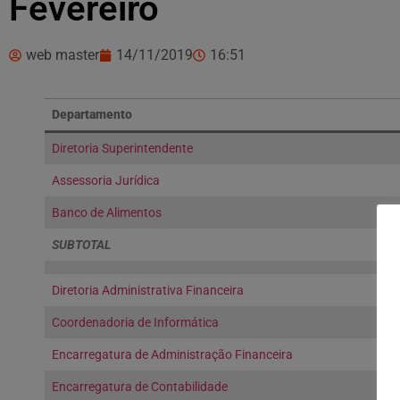
Fevereiro
web master
14/11/2019
16:51
Departamento
Diretoria Superintendente
Assessoria Jurídica
Banco de Alimentos
SUBTOTAL
Diretoria Administrativa Financeira
Coordenadoria de Informática
Encarregatura de Administração Financeira
Encarregatura de Contabilidade