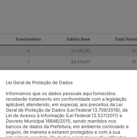
Funcionários
Salário Base
Total Venc
3
24.292,82
30
7
33.410,97
31
5
13.218,35
26
Lei Geral de Proteção de Dados
16
70.922,14
88
Informamos que os dados pessoais aqui fornecidos
receberão tratamento em conformidade com a legislação
7
12.849,41
33
aplicável, atendendo, em especial, aos preceitos da Lei
Geral de Proteção de Dados (Lei Federal 13.709/2018), da
4
17.716,47
17
Lei de Acesso à Informação (Lei Federal 12.527/2011) e
Decreto Municipal 16646/2015, sendo mantidos nos
3
7.299,85
15
bancos de dados da Prefeitura, em ambiente controlado e
seguro, de maneira a estarem protegidos e com a sua
6
16.946,67
16