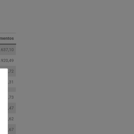
imentos
.637,10
.920,49
.195,72
.753,31
.820,73
.716,47
.871,62
.946,67