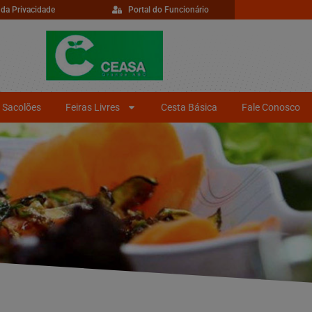
 da Privacidade
Portal do Funcionário
Sacolões
Feiras Livres
Cesta Básica
Fale Conosco