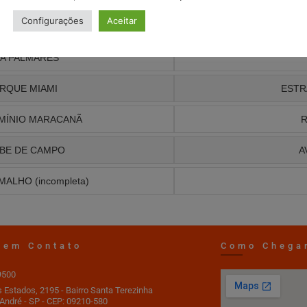
Configurações
Aceitar
UE DAS NAÇÕES
LA PALMARES
RQUE MIAMI
ESTR
MÍNIO MARACANÃ
R
BE DE CAMPO
A
MALHO (incompleta)
 em Contato
Como Chega
9500
s Estados, 2195 - Bairro Santa Terezinha
André - SP - CEP: 09210-580