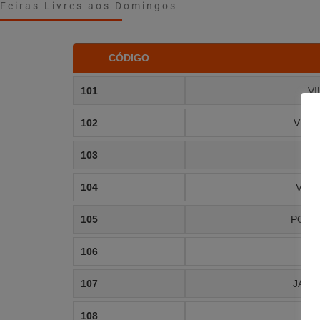
Feiras Livres aos Domingos
CÓDIGO
101
VI
102
VILA
103
V
104
VILA
105
PQ. 
106
107
JARD
108
V