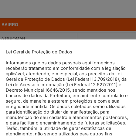
BAIRRO
LA GUIOMAR
Lei Geral de Proteção de Dados
 HOMERO THON
Informamos que os dados pessoais aqui fornecidos
ILA LUZITA
AV. C
receberão tratamento em conformidade com a legislação
aplicável, atendendo, em especial, aos preceitos da Lei
Geral de Proteção de Dados (Lei Federal 13.709/2018), da
 METALÚRGICA
Lei de Acesso à Informação (Lei Federal 12.527/2011) e
Decreto Municipal 16646/2015, sendo mantidos nos
NOVO ORATÓRIO
bancos de dados da Prefeitura, em ambiente controlado e
seguro, de maneira a estarem protegidos e com a sua
integridade mantida. Os dados coletados serão utilizados
PARAÍSO
para identificação do titular da manifestação, para
manutenção do seu cadastro e atendimentos posteriores,
IM DO ESTÁDIO
e para facilitar o encaminhamento de futuras solicitações.
Terão, também, a utilidade de gerar estatísticas de
atendimento, não sendo utilizados para outros fins
ILA CURUÇA