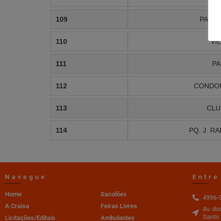
109
PARQ
110
VI
111
PA
112
CONDO
113
CLU
114
PQ. J. RA
Navegue
Entre
Home
Sacolões
4996-
A Craisa
Feiras Livres
Av. do
Santo 
Licitações/Editais
Ambulantes