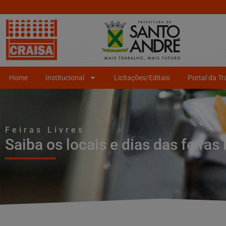
Home
Institucional
Licitações/Editais
Portal da T
Feiras Livres
Saiba os locais e dias das feiras 