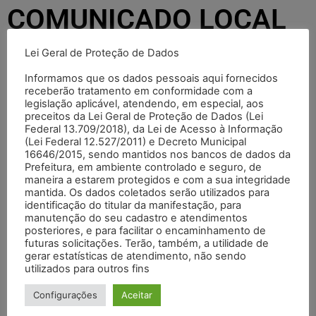
COMUNICADO LOCAL
DA PROVA 24.05.26
Lei Geral de Proteção de Dados
Informamos que os dados pessoais aqui fornecidos
receberão tratamento em conformidade com a
TI Craisa
21/05/2026
15:12
legislação aplicável, atendendo, em especial, aos
preceitos da Lei Geral de Proteção de Dados (Lei
Preencha o formulário abaixo e clique em "VER
Federal 13.709/2018), da Lei de Acesso à Informação
DOCUMENTO".
(Lei Federal 12.527/2011) e Decreto Municipal
Você será direcionado para o documento específico.
16646/2015, sendo mantidos nos bancos de dados da
Prefeitura, em ambiente controlado e seguro, de
maneira a estarem protegidos e com a sua integridade
Seu nome (obrigatório)
mantida. Os dados coletados serão utilizados para
identificação do titular da manifestação, para
manutenção do seu cadastro e atendimentos
posteriores, e para facilitar o encaminhamento de
futuras solicitações. Terão, também, a utilidade de
gerar estatísticas de atendimento, não sendo
Seu CPF (obrigatório)
utilizados para outros fins
Configurações
Aceitar