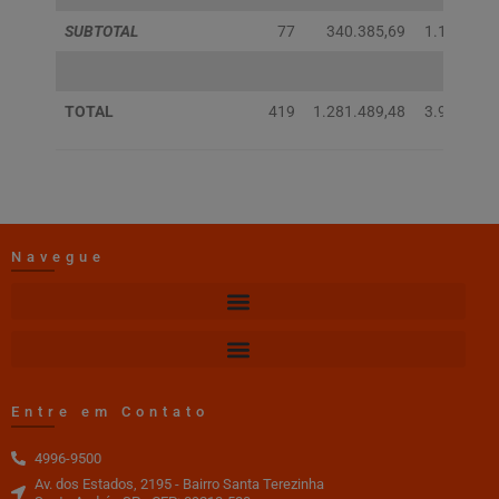
SUBTOTAL
77
340.385,69
1.113.493
TOTAL
419
1.281.489,48
3.990.484
Navegue
Entre em Contato
4996-9500
Av. dos Estados, 2195 - Bairro Santa Terezinha