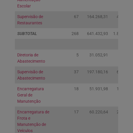
Escolar
Supervisão de
67
164.268,31
487.582
Restaurantes
SUBTOTAL
268
641.432,93
1.804.459
Diretoria de
5
31.052,91
61.839
Abastecimento
Supervisão de
37
197.180,16
656.578
Abastecimento
Encarregatura
18
51.931,98
189.317
Geral de
Manutenção
Encarregatura de
17
60.220,64
205.758
Frota e
Manutenção de
Veículos