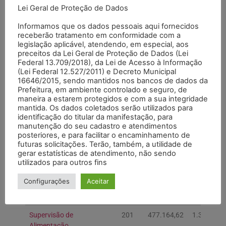
Lei Geral de Proteção de Dados
Coordenação de
10
33.484,34
110.460
Informática
Informamos que os dados pessoais aqui fornecidos
receberão tratamento em conformidade com a
Encarregatura de
3
10.687,09
49.002
legislação aplicável, atendendo, em especial, aos
preceitos da Lei Geral de Proteção de Dados (Lei
Administração
Federal 13.709/2018), da Lei de Acesso à Informação
Financeira
(Lei Federal 12.527/2011) e Decreto Municipal
16646/2015, sendo mantidos nos bancos de dados da
Encarregatura de
4
23.917,45
85.105
Prefeitura, em ambiente controlado e seguro, de
Contabilidade
maneira a estarem protegidos e com a sua integridade
mantida. Os dados coletados serão utilizados para
Supervisão de
24
67.698,31
261.067
identificação do titular da manifestação, para
Compras
manutenção do seu cadastro e atendimentos
posteriores, e para facilitar o encaminhamento de
Supervisão de
10
34.078,06
149.216
futuras solicitações. Terão, também, a utilidade de
Recursos
gerar estatísticas de atendimento, não sendo
Humanos
utilizados para outros fins
SUBTOTAL
57
189.908,15
769.298
Configurações
Aceitar
Supervisão de
201
477.164,62
1.316.876
Alimentação