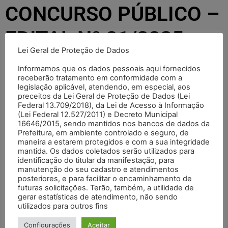
CONCURSO PÚBLICO –
EDITAL Nº 01/2025
Lei Geral de Proteção de Dados
atualizado
Informamos que os dados pessoais aqui fornecidos
receberão tratamento em conformidade com a
legislação aplicável, atendendo, em especial, aos
TI Craisa
22/01/2026
14:03
preceitos da Lei Geral de Proteção de Dados (Lei
Federal 13.709/2018), da Lei de Acesso à Informação
Preencha o formulário abaixo e clique em "VER
(Lei Federal 12.527/2011) e Decreto Municipal
DOCUMENTO".
16646/2015, sendo mantidos nos bancos de dados da
Prefeitura, em ambiente controlado e seguro, de
Você será direcionado para o documento específico.
maneira a estarem protegidos e com a sua integridade
mantida. Os dados coletados serão utilizados para
Seu nome (obrigatório)
identificação do titular da manifestação, para
manutenção do seu cadastro e atendimentos
posteriores, e para facilitar o encaminhamento de
futuras solicitações. Terão, também, a utilidade de
gerar estatísticas de atendimento, não sendo
utilizados para outros fins
Seu CPF (obrigatório)
Configurações
Aceitar