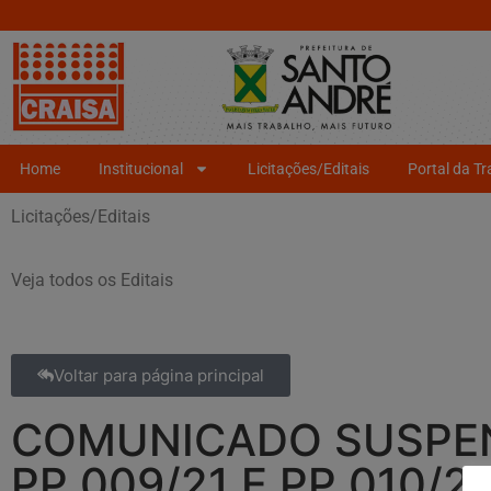
Home
Institucional
Licitações/Editais
Portal da T
Licitações/Editais
Veja todos os Editais
Voltar para página principal
COMUNICADO SUSPEN
PP 009/21 E PP 010/21