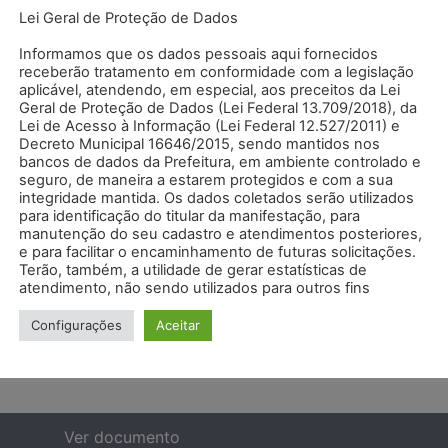
Lei Geral de Proteção de Dados
Informamos que os dados pessoais aqui fornecidos
receberão tratamento em conformidade com a legislação
xo e clique em "VER DOCUMEN
aplicável, atendendo, em especial, aos preceitos da Lei
Geral de Proteção de Dados (Lei Federal 13.709/2018), da
o documento específico.
Lei de Acesso à Informação (Lei Federal 12.527/2011) e
Decreto Municipal 16646/2015, sendo mantidos nos
bancos de dados da Prefeitura, em ambiente controlado e
seguro, de maneira a estarem protegidos e com a sua
integridade mantida. Os dados coletados serão utilizados
para identificação do titular da manifestação, para
manutenção do seu cadastro e atendimentos posteriores,
e para facilitar o encaminhamento de futuras solicitações.
Terão, também, a utilidade de gerar estatísticas de
atendimento, não sendo utilizados para outros fins
Configurações
Aceitar
Ver documento