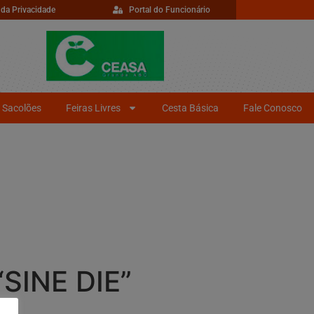
 da Privacidade
Portal do Funcionário
Sacolões
Feiras Livres
Cesta Básica
Fale Conosco
INE DIE”