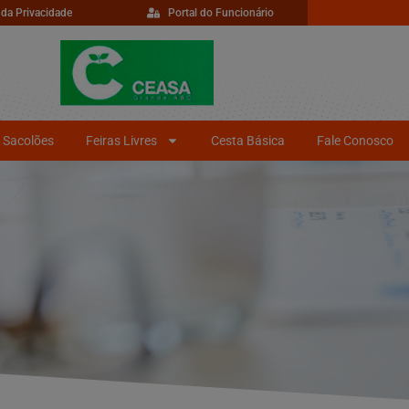
 da Privacidade
Portal do Funcionário
Sacolões
Feiras Livres
Cesta Básica
Fale Conosco