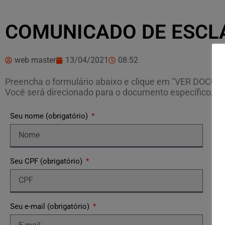
COMUNICADO DE ESCLA
web master
13/04/2021
08:52
Preencha o formulário abaixo e clique em "VER DOCU
Você será direcionado para o documento específico.
Seu nome (obrigatório)
Seu CPF (obrigatório)
Seu e-mail (obrigatório)