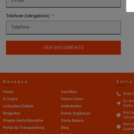
Telefone (obrigatório)
VER DOCUMENTO
Navegue
Entre
Home
Sacolões
4996-
A Craisa
Feiras Livres
Av. do
Santo 
Licitações/Editais
Ambulantes
Mercad
Dirigentes
Feiras Orgânicas
Terças
Projeto Horta Educativa
Cesta Básica
Merca
Portal da Transparência
Blog
Quarta