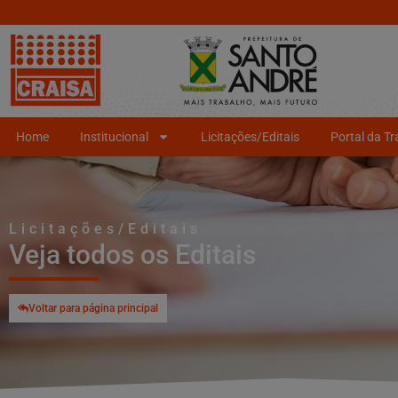
Home
Institucional
Licitações/Editais
Portal da T
Licitações/Editais
Veja todos os Editais
Voltar para página principal