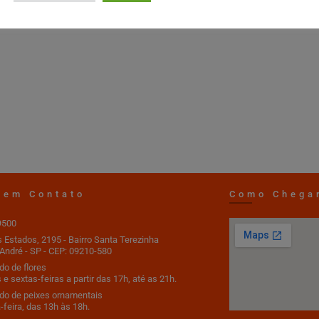
 em Contato
Como Chega
9500
s Estados, 2195 - Bairro Santa Terezinha
André - SP - CEP: 09210-580
o de flores
 e sextas-feiras a partir das 17h, até as 21h.
do de peixes ornamentais
-feira, das 13h às 18h.