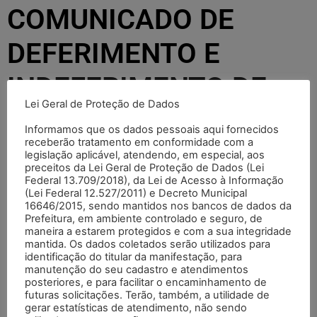
COMUNICADO DE
DEFERIMENTO E
INDEFERIMENTO DE
Lei Geral de Proteção de Dados
INSCRIÇÕES-PÓS
Informamos que os dados pessoais aqui fornecidos
receberão tratamento em conformidade com a
RECURSO
legislação aplicável, atendendo, em especial, aos
preceitos da Lei Geral de Proteção de Dados (Lei
Federal 13.709/2018), da Lei de Acesso à Informação
(Lei Federal 12.527/2011) e Decreto Municipal
TI Craisa
15/05/2026
09:00
16646/2015, sendo mantidos nos bancos de dados da
Prefeitura, em ambiente controlado e seguro, de
Preencha o formulário abaixo e clique em "VER
maneira a estarem protegidos e com a sua integridade
DOCUMENTO".
mantida. Os dados coletados serão utilizados para
Você será direcionado para o documento específico.
identificação do titular da manifestação, para
manutenção do seu cadastro e atendimentos
posteriores, e para facilitar o encaminhamento de
Seu nome (obrigatório)
futuras solicitações. Terão, também, a utilidade de
gerar estatísticas de atendimento, não sendo