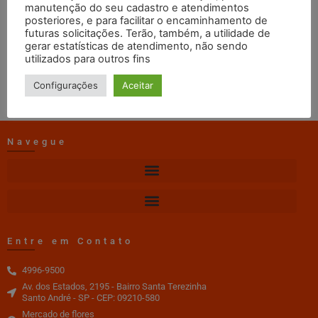
manutenção do seu cadastro e atendimentos
web master
16/10/2025
12:42
posteriores, e para facilitar o encaminhamento de
futuras solicitações. Terão, também, a utilidade de
gerar estatísticas de atendimento, não sendo
DOWNLOAD 1
utilizados para outros fins
Configurações
Aceitar
Navegue
Entre em Contato
4996-9500
Av. dos Estados, 2195 - Bairro Santa Terezinha
Santo André - SP - CEP: 09210-580
Mercado de flores