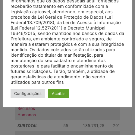
Informamos que os dados pessoais aqui fornecidos
Financeira
receberão tratamento em conformidade com a
legislação aplicável, atendendo, em especial, aos
Coordenadoria
4
17.716,47
28.121,36
preceitos da Lei Geral de Proteção de Dados (Lei
de Informática
Federal 13.709/2018), da Lei de Acesso à Informação
(Lei Federal 12.527/2011) e Decreto Municipal
Encarregatura
3
7.299,85
17.421,66
16646/2015, sendo mantidos nos bancos de dados da
de
Prefeitura, em ambiente controlado e seguro, de
maneira a estarem protegidos e com a sua integridade
Administração
mantida. Os dados coletados serão utilizados para
Financeira
identificação do titular da manifestação, para
manutenção do seu cadastro e atendimentos
Encarregatura
6
16.940,58
32.746,22
posteriores, e para facilitar o encaminhamento de
de
futuras solicitações. Terão, também, a utilidade de
Contabilidade
gerar estatísticas de atendimento, não sendo
utilizados para outros fins
Supervisão de
24
50.969,35
120.564,06
Compras
Configurações
Aceitar
Supervisão de
11
32.110,78
60.494,80
Recursos
Humanos
SUBTOTAL
55
135.731,25
291.646,34