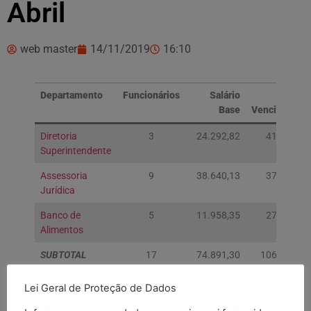
Abril
web master
14/11/2019
16:10
Departamento
Funcionários
Salário
Total
Base
Vencimentos
Diretoria
3
24.292,82
41.885,46
Superintendente
Assessoria
9
38.640,13
37.437,92
Jurídica
Banco de
5
11.958,35
27.534,76
Alimentos
SUBTOTAL
17
74.891,30
106.858,14
Lei Geral de Proteção de Dados
Diretoria
7
10.694,22
32.298,24
Administrativa