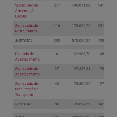
Supervisão de
277
400.031,02
541.194,32
Alimentação
Escolar
Supervisão de
116
173.064,22
251.953,29
Restaurantes
SUBTOTAL
393
573.095,24
793.147,61
Diretoria de
6
22.906,70
36.343,55
Abastecimento
Supervisão de
37
97.387,81
178.435,63
Abastecimento
Supervisão de
43
78.800,05
127.549,81
Manutenção e
Transporte
SUBTOTAL
86
199.094,56
342.328,99