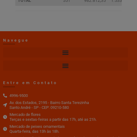
TOTAL
551
982.812,35
1.533.981,08
Navegue
Entre em Contato
4996-9500
Av. dos Estados, 2195 - Bairro Santa Terezinha
Santo André - SP - CEP: 09210-580
Mercado de flores
Terças e sextas-feiras a partir das 17h, até as 21h.
Mercado de peixes ornamentais
Quarta-feira, das 13h às 18h.