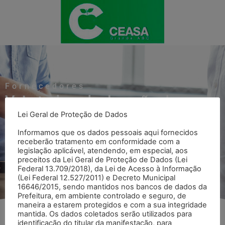
Fornecedores
Veja toda a declaração de
Lei Geral de Proteção de Dados
Fornecedores
Informamos que os dados pessoais aqui fornecidos
receberão tratamento em conformidade com a
legislação aplicável, atendendo, em especial, aos
Voltar para página Fornecedores
preceitos da Lei Geral de Proteção de Dados (Lei
Federal 13.709/2018), da Lei de Acesso à Informação
(Lei Federal 12.527/2011) e Decreto Municipal
16646/2015, sendo mantidos nos bancos de dados da
Prefeitura, em ambiente controlado e seguro, de
maneira a estarem protegidos e com a sua integridade
mantida. Os dados coletados serão utilizados para
identificação do titular da manifestação, para