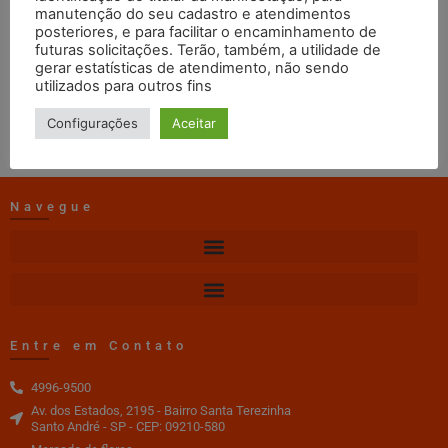
Abril
manutenção do seu cadastro e atendimentos
posteriores, e para facilitar o encaminhamento de
futuras solicitações. Terão, também, a utilidade de
gerar estatísticas de atendimento, não sendo
Erica TI Craisa
02/02/2024
12:54
utilizados para outros fins
DOWNLOAD
Configurações
Aceitar
Navegue
Entre em Contato
4996-9500
Av. dos Estados, 2195 - Bairro Santa Terezinha
Santo André - SP - CEP: 09210-580