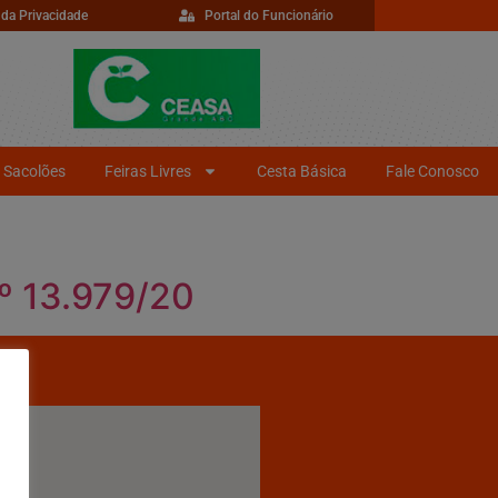
 da Privacidade
Portal do Funcionário
Sacolões
Feiras Livres
Cesta Básica
Fale Conosco
º 13.979/20
r