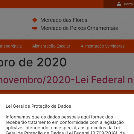
Portal
Mercado das Flores
Mercado de Peixes Ornamentais
ransparência
Alimentação Escolar
Alimentação Servidores
bro de 2020
 novembro/2020-Lei Federal n
 em Contato
Como Chega
Lei Geral de Proteção de Dados
9500
Informamos que os dados pessoais aqui fornecidos
s Estados, 2195 - Bairro Santa Terezinha
receberão tratamento em conformidade com a legislação
André - SP - CEP: 09210-580
aplicável, atendendo, em especial, aos preceitos da Lei
o de flores
Geral de Proteção de Dados (Lei Federal 13.709/2018), da