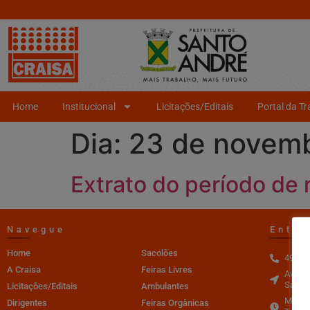
Home
Institucional
Licitações/Editais
Portal da T
Dia:
23 de novem
Extrato do período de
Navegue
Entre
Home
Sacolões
4996-
A Craisa
Feiras Livres
Av. do
Santo 
Licitações/Editais
Ambulantes
Mercad
Dirigentes
Feiras Orgânicas