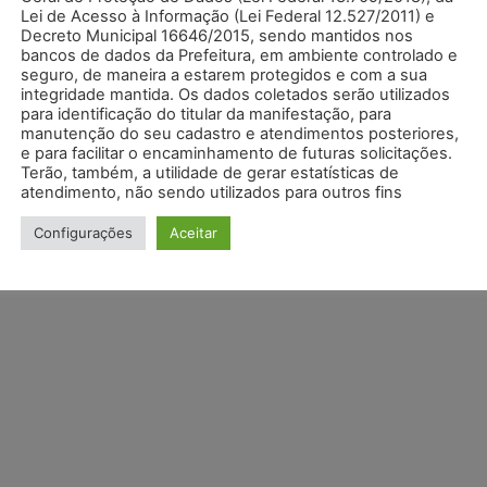
 e sextas-feiras a partir das 17h, até as 21h.
Lei de Acesso à Informação (Lei Federal 12.527/2011) e
do de peixes ornamentais
Decreto Municipal 16646/2015, sendo mantidos nos
-feira, das 13h às 18h.
bancos de dados da Prefeitura, em ambiente controlado e
(Hortifruti) Segunda à Sexta - feira, à partir das
seguro, de maneira a estarem protegidos e com a sua
s às 12:00hs. Sábado fecha às 12:00hs reabre no
integridade mantida. Os dados coletados serão utilizados
go às 00:00hs.
para identificação do titular da manifestação, para
manutenção do seu cadastro e atendimentos posteriores,
e para facilitar o encaminhamento de futuras solicitações.
Terão, também, a utilidade de gerar estatísticas de
atendimento, não sendo utilizados para outros fins
Configurações
Aceitar