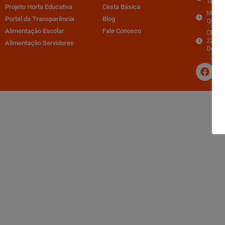
Terças
Projeto Horta Educativa
Cesta Básica
Merca
Portal da Transparência
Blog
Quarta
Alimentação Escolar
Fale Conosco
CEASA 
22:00h
Alimentação Servidores
Domin