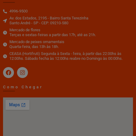
4996-9500
Av. dos Estados, 2195 - Bairro Santa Terezinha
Santo André - SP - CEP: 09210-580
Mercado de flores
Terças e sextas-feiras a partir das 17h, até as 21h.
Mercado de peixes ornamentais
Quarta-feira, das 13h às 18h.
CEASA (Hortifruti) Segunda à Sexta - feira, à partir das 22:00hs às
12:00hs. Sábado fecha às 12:00hs reabre no Domingo às 00:00hs.
Como Chegar